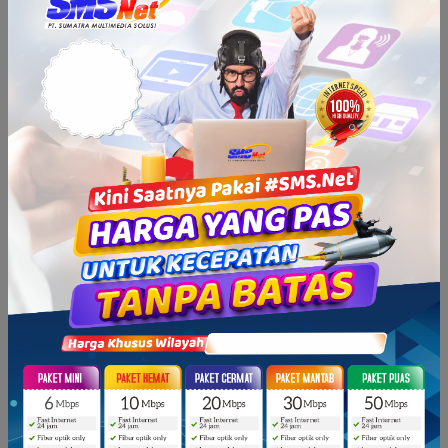
Menko Airlangga juga menyampaikan harapan untuk
dapat mengupayakan Tiongkok sebagai mitra Indonesia
untuk komoditas dan sektor strategis lainnya seperti
minyak, juga dukungan teknologi, AI, perubahan
iklim,
carbon capture and storage
, hingga memitigasi
ketergantungan pada impor energi dan bahan bakar
fosil.
Turut hadir dalam kesempatan tersebut diantaranya
yakni Mantan Menteri Perdagangan periode 2004-2011,
Deputi Bidang Koordinasi Ekonomi Makro dan
Keuangan, serta Staf Khusus Menko Perekonomian
Bidang Penguatan Kerja Sama Ekonomi Internasional.
Tags :
None