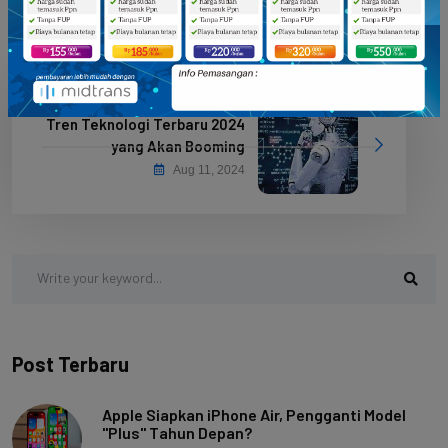
Tren Teknologi Terbaru 2024
yang Akan Booming
Aug 11, 2024
Post Terbaru
Apple Siapkan iPhone Air, Pengganti Model
"Plus" Tahun Depan?