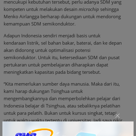
mencukupi kebutuhan tersebut, perlu adanya SDM yang
kompeten untuk melakukan desain
microchip
sehingga
Menko Airlangga berharap dukungan untuk mendorong
kemampuan SDM semikonduktor.
Adapun Indonesia sendiri menjadi basis untuk
kendaraan listrik, sel bahan bakar, baterai, dan ke depan
akan didorong untuk optimalisasi potensi
semikonduktor. Untuk itu, ketersediaan SDM dan pusat
pertukaran untuk pembelajaran diharapkan dapat
meningkatkan kapasitas pada bidang tersebut.
“Kita memerlukan sumber daya manusia. Maka dari itu,
kami harap dukungan Tsinghua untuk
mengembangkannya dan memperbolehkan pelajar dari
Indonesia belajar di Tsinghua, atau sebaliknya pelatihan
untuk para pelatih. Bukan untuk kursus singkat, tetapi
untuk waktu-waktu tertentu di universitas. Jadi saya pikir
itulah hal berikutnya yang ingin saya kerjakan,” jelasnya.