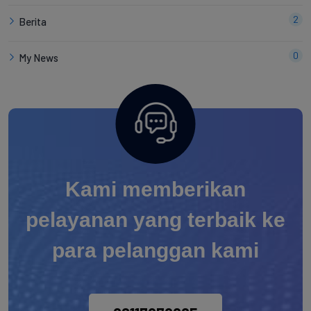
2
Berita
0
My News
Kami memberikan
pelayanan yang terbaik ke
para pelanggan kami